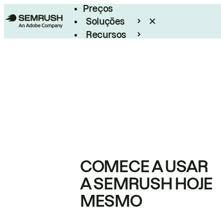
Preços
Soluções
Recursos
Empresarial
COMECE A USAR
A SEMRUSH HOJE
MESMO