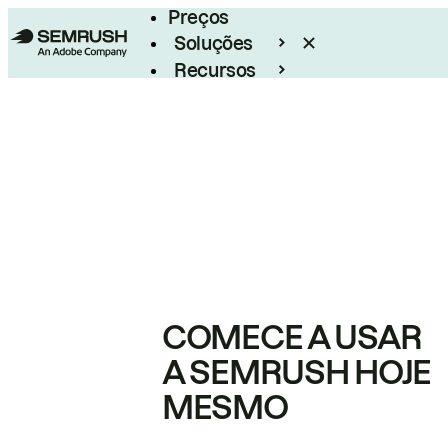
Preços
Soluções
Recursos
Empresarial
COMECE A USAR
A SEMRUSH HOJE
MESMO