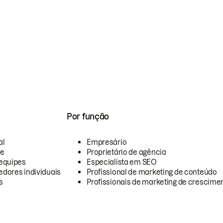
Por função
al
Empresário
te
Proprietário de agência
equipes
Especialista em SEO
dores individuais
Profissional de marketing de conteúdo
s
Profissionais de marketing de crescimen