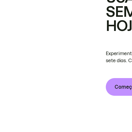
SE
HO
Experiment
sete dias. 
Começa