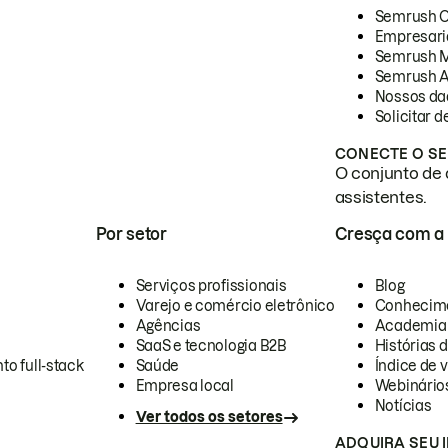
Semrush 
Empresari
Semrush 
Semrush A
Nossos da
Solicitar 
CONECTE O SE
O conjunto de 
assistentes.
Por setor
Cresça com a
Serviços profissionais
Blog
Varejo e comércio eletrônico
Conhecim
Agências
Academia
SaaS e tecnologia B2B
Histórias 
to full-stack
Saúde
Índice de v
Empresa local
Webinário
Notícias
Ver todos os setores
ADQUIRA SEU