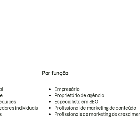
Por função
al
Empresário
te
Proprietário de agência
equipes
Especialista em SEO
dores individuais
Profissional de marketing de conteúdo
s
Profissionais de marketing de crescimen