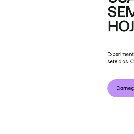
SE
HO
Experiment
sete dias. 
Começa