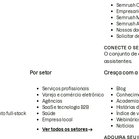
Semrush 
Empresari
Semrush 
Semrush A
Nossos da
Solicitar 
CONECTE O SE
O conjunto de 
assistentes.
Por setor
Cresça com a
Serviços profissionais
Blog
Varejo e comércio eletrônico
Conhecim
Agências
Academia
SaaS e tecnologia B2B
Histórias 
to full-stack
Saúde
Índice de v
Empresa local
Webinário
Notícias
Ver todos os setores
ADQUIRA SEU