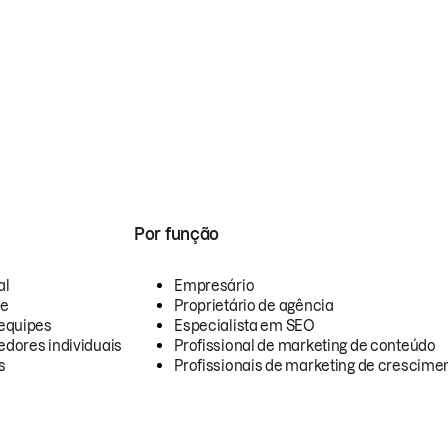
Por função
al
Empresário
te
Proprietário de agência
equipes
Especialista em SEO
dores individuais
Profissional de marketing de conteúdo
s
Profissionais de marketing de crescimen