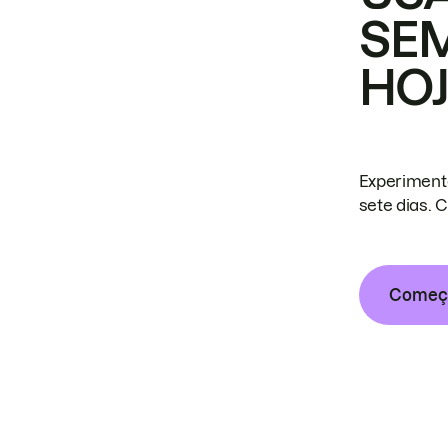
SE
HO
Experiment
sete dias. 
Começa