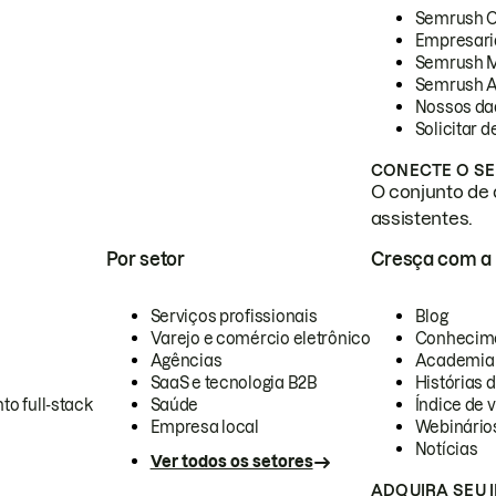
Semrush 
Empresari
Semrush 
Semrush A
Nossos da
Solicitar 
CONECTE O SE
O conjunto de 
assistentes.
Por setor
Cresça com a
Serviços profissionais
Blog
Varejo e comércio eletrônico
Conhecim
Agências
Academia
SaaS e tecnologia B2B
Histórias 
to full-stack
Saúde
Índice de v
Empresa local
Webinário
Notícias
Ver todos os setores
ADQUIRA SEU