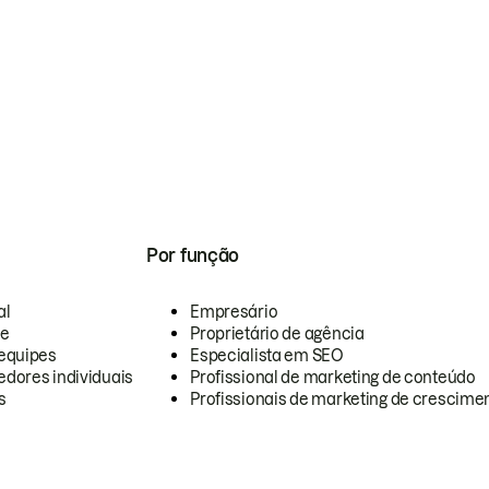
Por função
al
Empresário
te
Proprietário de agência
equipes
Especialista em SEO
dores individuais
Profissional de marketing de conteúdo
s
Profissionais de marketing de crescimen