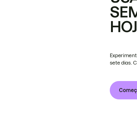
SE
HO
Experiment
sete dias. 
Começa