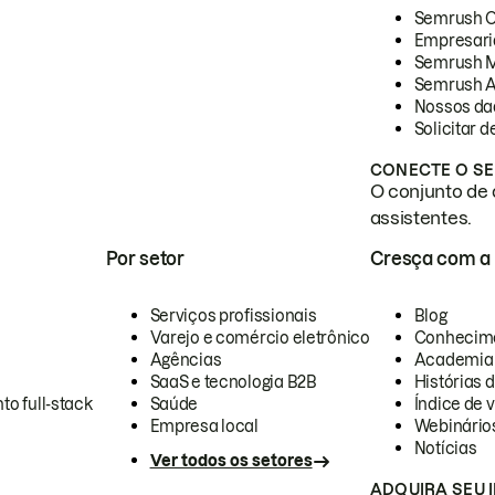
Semrush 
Empresari
Semrush 
Semrush A
Nossos da
Solicitar 
CONECTE O SE
O conjunto de 
assistentes.
Por setor
Cresça com a
Serviços profissionais
Blog
Varejo e comércio eletrônico
Conhecim
Agências
Academia
SaaS e tecnologia B2B
Histórias 
to full-stack
Saúde
Índice de v
Empresa local
Webinário
Notícias
Ver todos os setores
ADQUIRA SEU