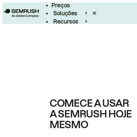
Preços
Soluções
Recursos
Empresarial
COMECE A USAR
A SEMRUSH HOJE
MESMO