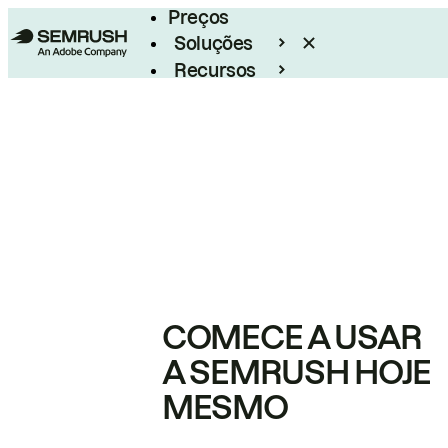
Preços
Soluções
Recursos
Empresarial
COMECE A USAR
A SEMRUSH HOJE
MESMO