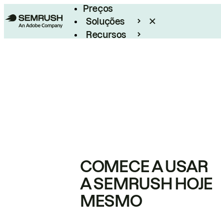
Preços
Soluções
Recursos
Empresarial
COMECE A USAR
A SEMRUSH HOJE
MESMO