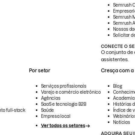
Semrush 
Empresari
Semrush 
Semrush A
Nossos da
Solicitar 
CONECTE O SE
O conjunto de 
assistentes.
Por setor
Cresça com a
Serviços profissionais
Blog
Varejo e comércio eletrônico
Conhecim
Agências
Academia
SaaS e tecnologia B2B
Histórias 
to full-stack
Saúde
Índice de v
Empresa local
Webinário
Notícias
Ver todos os setores
ADQUIRA SEU