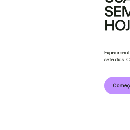
SE
HO
Experiment
sete dias. 
Começa