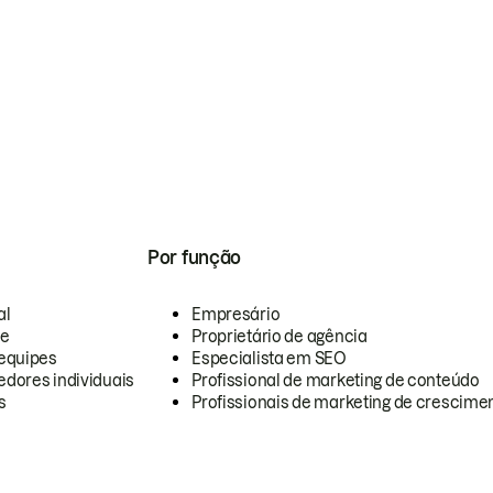
Por função
al
Empresário
te
Proprietário de agência
equipes
Especialista em SEO
dores individuais
Profissional de marketing de conteúdo
s
Profissionais de marketing de crescimen