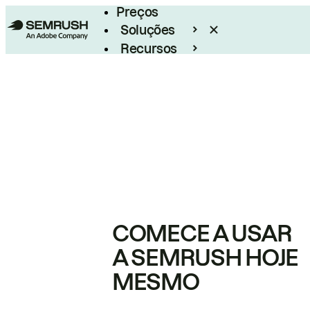
Preços
Soluções
Recursos
Empresarial
COMECE A USAR
A SEMRUSH HOJE
MESMO