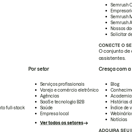
Semrush 
Empresari
Semrush 
Semrush A
Nossos da
Solicitar 
CONECTE O SE
O conjunto de 
assistentes.
Por setor
Cresça com a
Serviços profissionais
Blog
Varejo e comércio eletrônico
Conhecim
Agências
Academia
SaaS e tecnologia B2B
Histórias 
to full-stack
Saúde
Índice de v
Empresa local
Webinário
Notícias
Ver todos os setores
ADQUIRA SEU