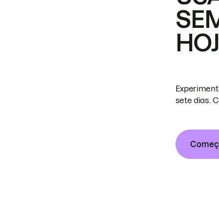
SE
HO
Experiment
sete dias. 
Começa