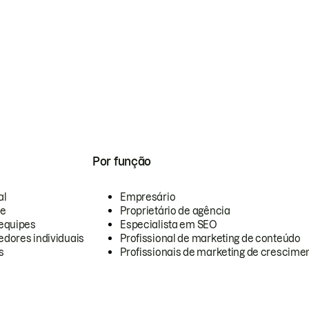
Por função
al
Empresário
te
Proprietário de agência
equipes
Especialista em SEO
dores individuais
Profissional de marketing de conteúdo
s
Profissionais de marketing de crescimen