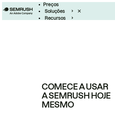
Preços
Soluções
Recursos
Empresarial
COMECE A USAR
A SEMRUSH HOJE
MESMO