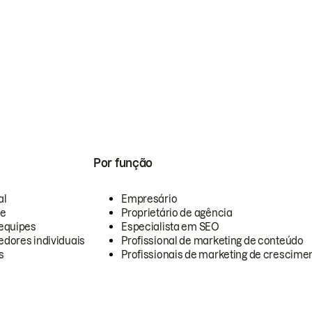
Por função
al
Empresário
te
Proprietário de agência
equipes
Especialista em SEO
dores individuais
Profissional de marketing de conteúdo
s
Profissionais de marketing de crescimen