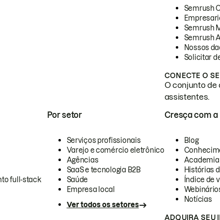
Semrush 
Empresari
Semrush 
Semrush A
Nossos da
Solicitar 
CONECTE O SE
O conjunto de 
assistentes.
Por setor
Cresça com a
Serviços profissionais
Blog
Varejo e comércio eletrônico
Conhecim
Agências
Academia
SaaS e tecnologia B2B
Histórias 
to full-stack
Saúde
Índice de v
Empresa local
Webinário
Notícias
Ver todos os setores
ADQUIRA SEU