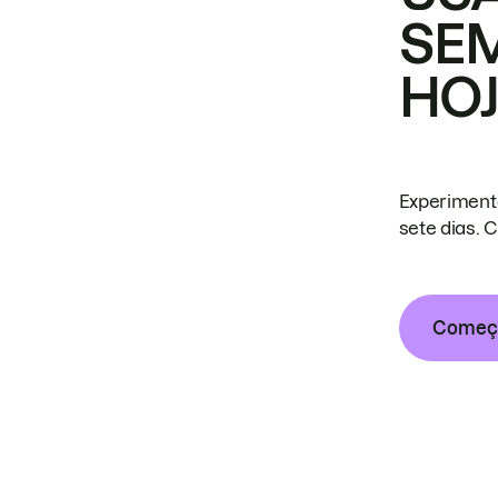
SE
HO
Experiment
sete dias. 
Começa