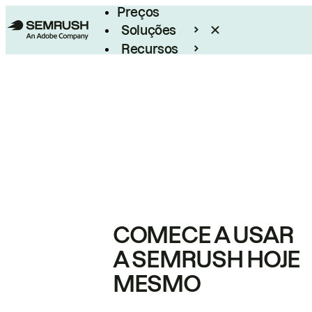
Preços
Soluções
Recursos
Empresarial
COMECE A USAR
A SEMRUSH HOJE
MESMO