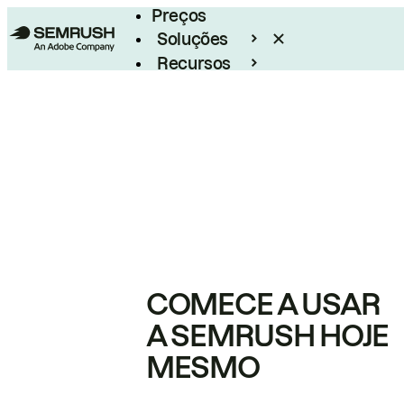
Preços
Soluções
Recursos
Empresarial
COMECE A USAR
A SEMRUSH HOJE
MESMO