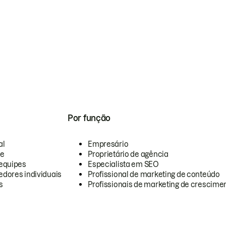
Por função
al
Empresário
te
Proprietário de agência
equipes
Especialista em SEO
dores individuais
Profissional de marketing de conteúdo
s
Profissionais de marketing de crescimen