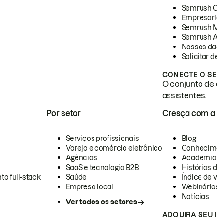
Semrush 
Empresari
Semrush 
Semrush A
Nossos da
Solicitar 
CONECTE O SE
O conjunto de 
assistentes.
Por setor
Cresça com a
Serviços profissionais
Blog
Varejo e comércio eletrônico
Conhecim
Agências
Academia
SaaS e tecnologia B2B
Histórias 
to full-stack
Saúde
Índice de v
Empresa local
Webinário
Notícias
Ver todos os setores
ADQUIRA SEU