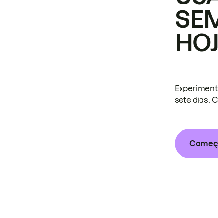
SE
HO
Experiment
sete dias. 
Começa