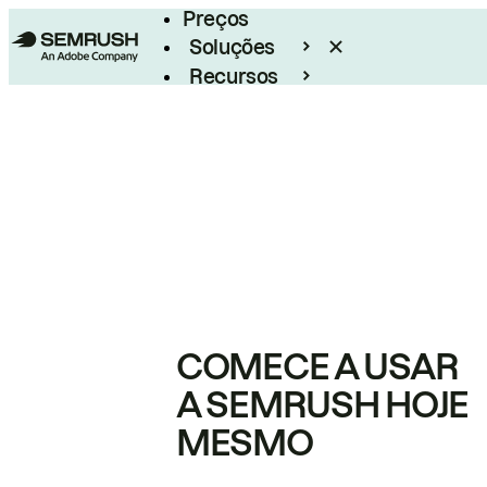
Preços
Soluções
Recursos
Empresarial
COMECE A USAR
A SEMRUSH HOJE
MESMO