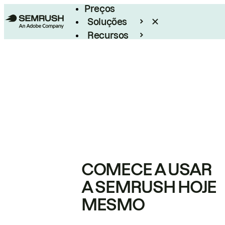
Preços
Soluções
Recursos
Empresarial
COMECE A USAR
A SEMRUSH HOJE
MESMO