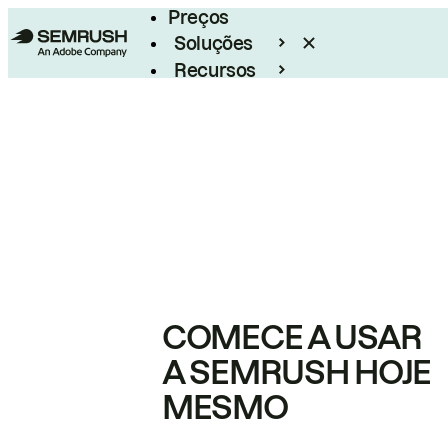
Preços
Soluções
Recursos
Empresarial
COMECE A USAR
A SEMRUSH HOJE
MESMO