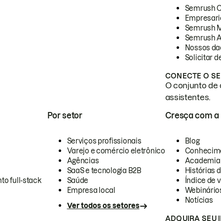
Semrush 
Empresari
Semrush 
Semrush A
Nossos da
Solicitar 
CONECTE O SE
O conjunto de 
assistentes.
Por setor
Cresça com a
Serviços profissionais
Blog
Varejo e comércio eletrônico
Conhecim
Agências
Academia
SaaS e tecnologia B2B
Histórias 
to full-stack
Saúde
Índice de v
Empresa local
Webinário
Notícias
Ver todos os setores
ADQUIRA SEU