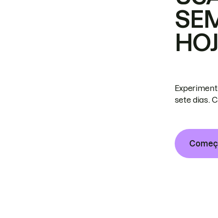
SE
HO
Experiment
sete dias. 
Começa