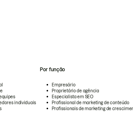
Por função
al
Empresário
te
Proprietário de agência
equipes
Especialista em SEO
dores individuais
Profissional de marketing de conteúdo
s
Profissionais de marketing de crescimen