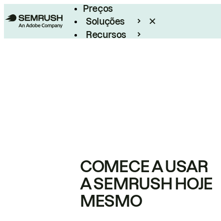
Preços
Soluções
Recursos
Empresarial
COMECE A USAR
A SEMRUSH HOJE
MESMO