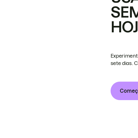
SE
HO
Experiment
sete dias. 
Começa