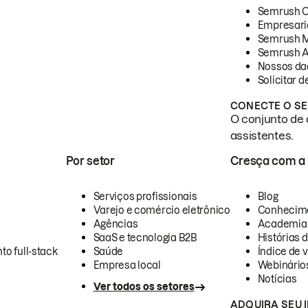
Semrush 
Empresari
Semrush 
Semrush A
Nossos da
Solicitar 
CONECTE O SE
O conjunto de 
assistentes.
Por setor
Cresça com a
Serviços profissionais
Blog
Varejo e comércio eletrônico
Conhecim
Agências
Academia
SaaS e tecnologia B2B
Histórias 
to full-stack
Saúde
Índice de v
Empresa local
Webinário
Notícias
Ver todos os setores
ADQUIRA SEU