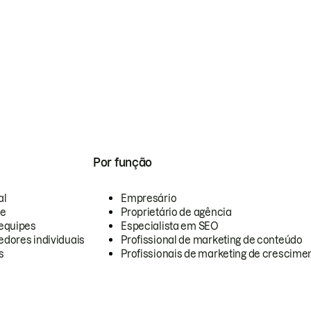
Por função
al
Empresário
te
Proprietário de agência
equipes
Especialista em SEO
dores individuais
Profissional de marketing de conteúdo
s
Profissionais de marketing de crescimen