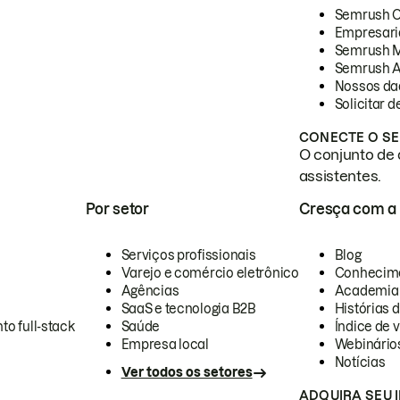
Semrush 
Empresari
Semrush 
Semrush A
Nossos da
Solicitar 
CONECTE O SE
O conjunto de 
assistentes.
Por setor
Cresça com a
Serviços profissionais
Blog
Varejo e comércio eletrônico
Conhecim
Agências
Academia
SaaS e tecnologia B2B
Histórias 
to full-stack
Saúde
Índice de v
Empresa local
Webinário
Notícias
Ver todos os setores
ADQUIRA SEU