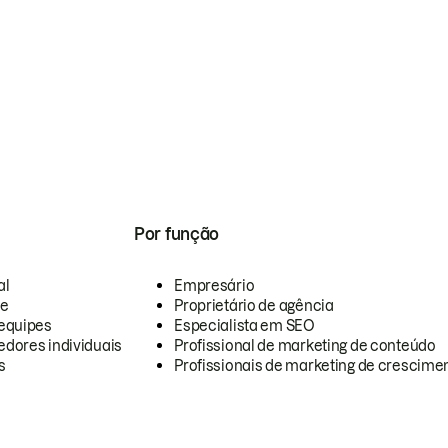
Por função
al
Empresário
te
Proprietário de agência
equipes
Especialista em SEO
dores individuais
Profissional de marketing de conteúdo
s
Profissionais de marketing de crescimen