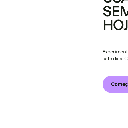
SE
HO
Experiment
sete dias. 
Começa