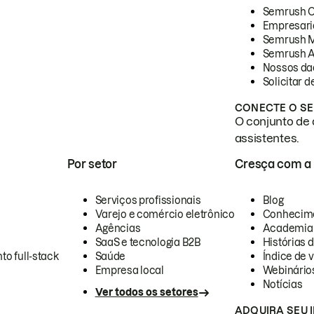
Semrush 
Empresari
Semrush 
Semrush A
Nossos da
Solicitar 
CONECTE O SE
O conjunto de 
assistentes.
Por setor
Cresça com a
Serviços profissionais
Blog
Varejo e comércio eletrônico
Conhecim
Agências
Academia
SaaS e tecnologia B2B
Histórias 
to full-stack
Saúde
Índice de v
Empresa local
Webinário
Notícias
Ver todos os setores
ADQUIRA SEU