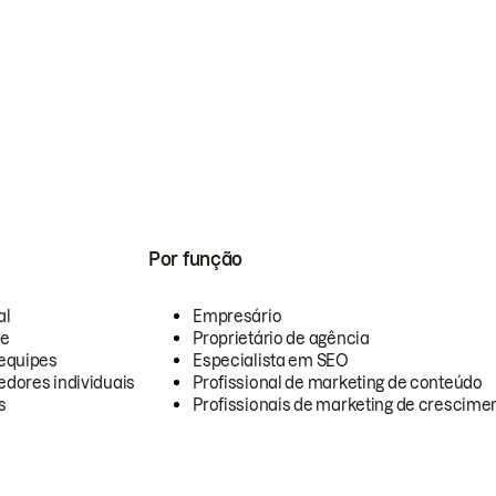
Por função
al
Empresário
te
Proprietário de agência
equipes
Especialista em SEO
dores individuais
Profissional de marketing de conteúdo
s
Profissionais de marketing de crescimen