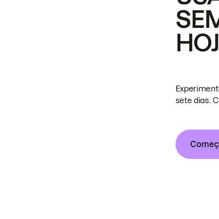
SE
HO
Experiment
sete dias. 
Começa