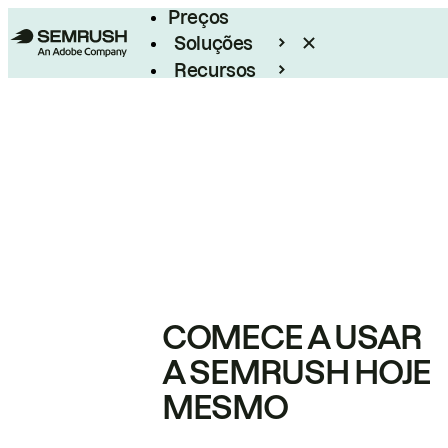
Preços
Soluções
Recursos
Empresarial
COMECE A USAR
A SEMRUSH HOJE
MESMO