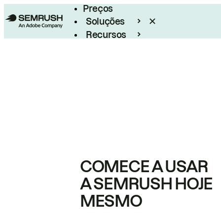
Preços
Soluções
Recursos
Empresarial
COMECE A USAR
A SEMRUSH HOJE
MESMO