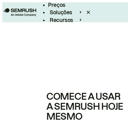
Preços
Soluções
Recursos
Empresarial
COMECE A USAR
A SEMRUSH HOJE
MESMO