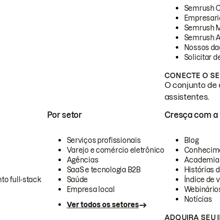
Semrush 
Empresari
Semrush 
Semrush A
Nossos da
Solicitar 
CONECTE O SE
O conjunto de 
assistentes.
Por setor
Cresça com a
Serviços profissionais
Blog
Varejo e comércio eletrônico
Conhecim
Agências
Academia
SaaS e tecnologia B2B
Histórias 
to full-stack
Saúde
Índice de v
Empresa local
Webinário
Notícias
Ver todos os setores
ADQUIRA SEU