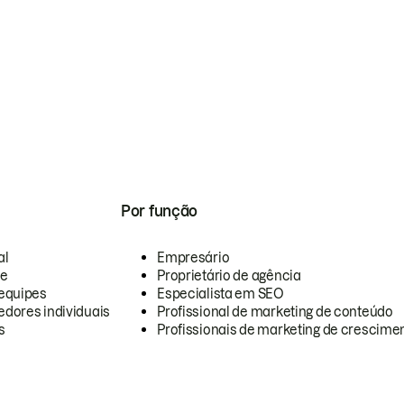
Por função
al
Empresário
te
Proprietário de agência
equipes
Especialista em SEO
dores individuais
Profissional de marketing de conteúdo
s
Profissionais de marketing de crescimen