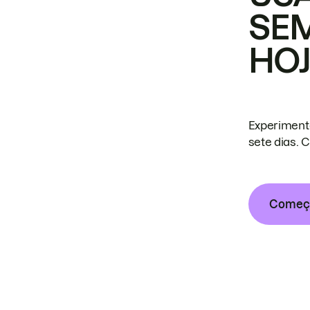
SE
HO
Experiment
sete dias. 
Começa