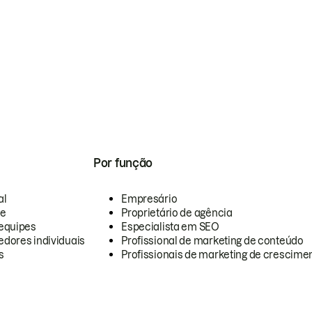
Por função
al
Empresário
te
Proprietário de agência
equipes
Especialista em SEO
dores individuais
Profissional de marketing de conteúdo
s
Profissionais de marketing de crescimen