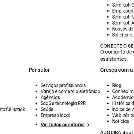
Semrush 
Empresari
Semrush 
Semrush A
Nossos da
Solicitar 
CONECTE O SE
O conjunto de 
assistentes.
Por setor
Cresça com a
Serviços profissionais
Blog
Varejo e comércio eletrônico
Conhecim
Agências
Academia
SaaS e tecnologia B2B
Histórias 
to full-stack
Saúde
Índice de v
Empresa local
Webinário
Notícias
Ver todos os setores
ADQUIRA SEU