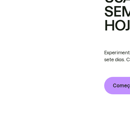
SE
HO
Experiment
sete dias. 
Começa