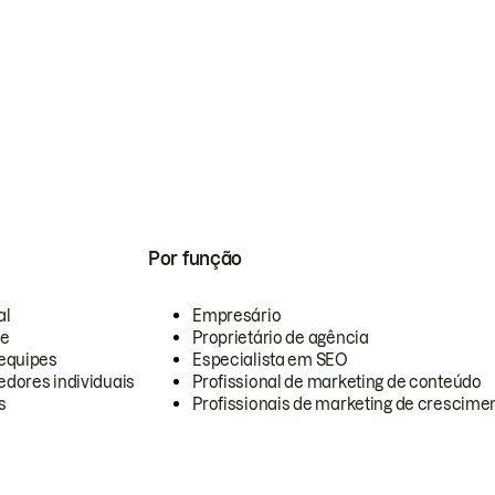
Por função
al
Empresário
te
Proprietário de agência
equipes
Especialista em SEO
dores individuais
Profissional de marketing de conteúdo
s
Profissionais de marketing de crescimen