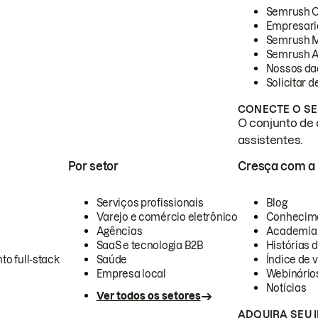
Semrush 
Empresari
Semrush 
Semrush A
Nossos da
Solicitar 
CONECTE O SE
O conjunto de 
assistentes.
Por setor
Cresça com a
Serviços profissionais
Blog
Varejo e comércio eletrônico
Conhecim
Agências
Academia
SaaS e tecnologia B2B
Histórias 
to full-stack
Saúde
Índice de v
Empresa local
Webinário
Notícias
Ver todos os setores
ADQUIRA SEU