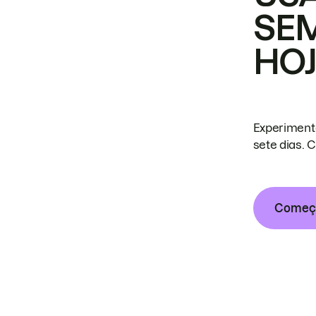
SE
HO
Experiment
sete dias. 
Começa