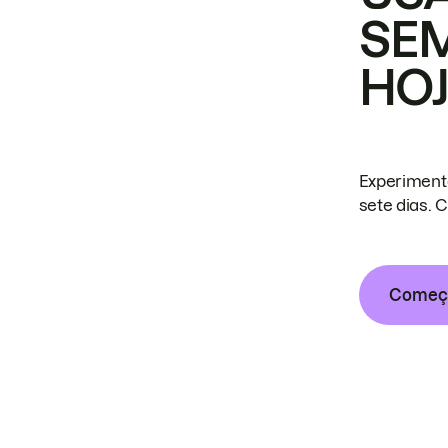
SE
HO
Experiment
sete dias. 
Começa