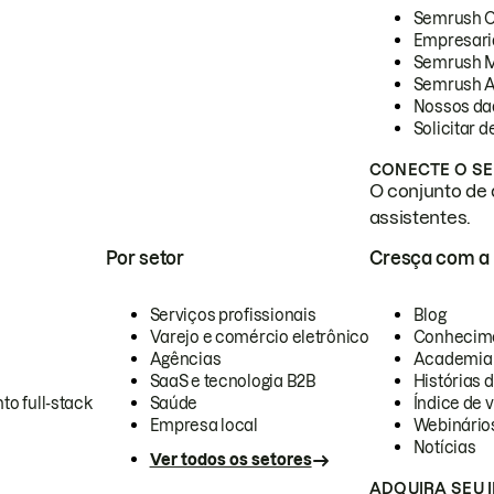
Semrush 
Empresari
Semrush 
Semrush A
Nossos da
Solicitar 
CONECTE O SE
O conjunto de 
assistentes.
Por setor
Cresça com a
Serviços profissionais
Blog
Varejo e comércio eletrônico
Conhecim
Agências
Academia
SaaS e tecnologia B2B
Histórias 
to full-stack
Saúde
Índice de v
Empresa local
Webinário
Notícias
Ver todos os setores
ADQUIRA SEU