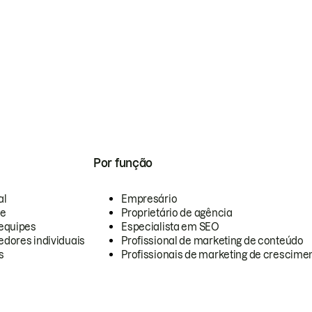
Por função
al
Empresário
te
Proprietário de agência
equipes
Especialista em SEO
dores individuais
Profissional de marketing de conteúdo
s
Profissionais de marketing de crescimen