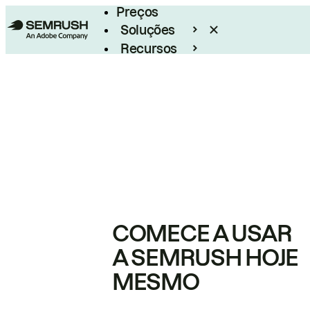
Preços
Soluções
Recursos
Empresarial
COMECE A USAR
A SEMRUSH HOJE
MESMO