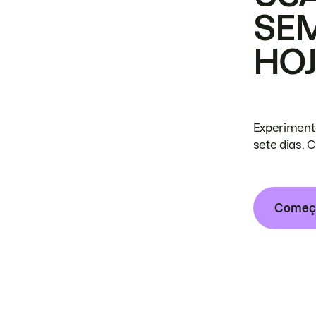
SE
HO
Experiment
sete dias. 
Começa