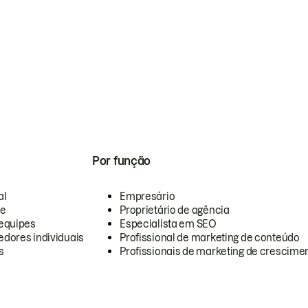
Por função
al
Empresário
te
Proprietário de agência
equipes
Especialista em SEO
dores individuais
Profissional de marketing de conteúdo
s
Profissionais de marketing de crescimen