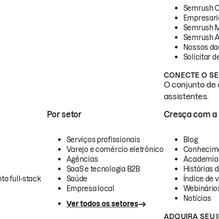
Semrush 
Empresari
Semrush 
Semrush A
Nossos da
Solicitar 
CONECTE O SE
O conjunto de 
assistentes.
Por setor
Cresça com a
Serviços profissionais
Blog
Varejo e comércio eletrônico
Conhecim
Agências
Academia
SaaS e tecnologia B2B
Histórias 
to full-stack
Saúde
Índice de v
Empresa local
Webinário
Notícias
Ver todos os setores
ADQUIRA SEU