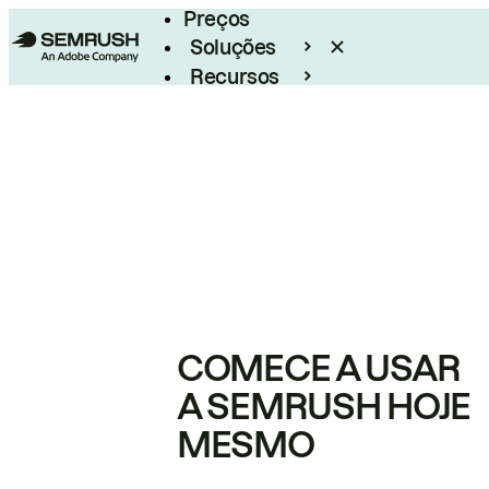
Preços
Soluções
Recursos
Empresarial
COMECE A USAR
A SEMRUSH HOJE
MESMO