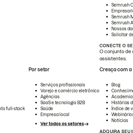
Semrush 
Empresari
Semrush 
Semrush A
Nossos da
Solicitar 
CONECTE O SE
O conjunto de 
assistentes.
Por setor
Cresça com a
Serviços profissionais
Blog
Varejo e comércio eletrônico
Conhecim
Agências
Academia
SaaS e tecnologia B2B
Histórias 
to full-stack
Saúde
Índice de v
Empresa local
Webinário
Notícias
Ver todos os setores
ADQUIRA SEU