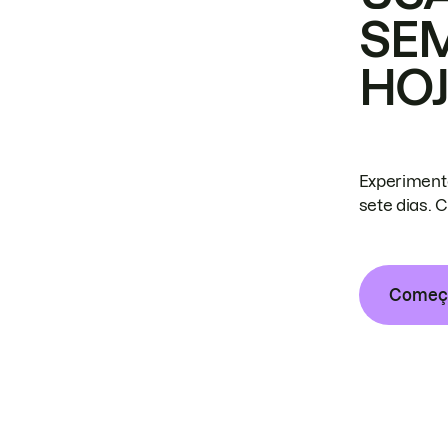
SE
HO
Experiment
sete dias. 
Começa