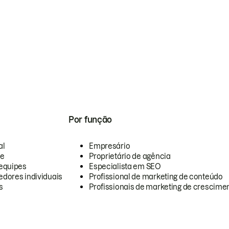
Por função
al
Empresário
te
Proprietário de agência
equipes
Especialista em SEO
dores individuais
Profissional de marketing de conteúdo
s
Profissionais de marketing de crescimen