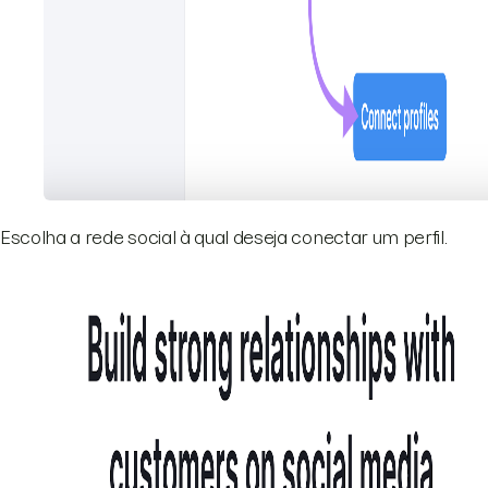
Escolha a rede social à qual deseja conectar um perfil.