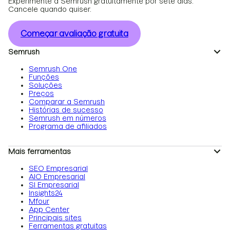
Experimente a Semrush gratuitamente por sete dias.
Cancele quando quiser.
Começar avaliação gratuita
Semrush
Semrush One
Funções
Soluções
Preços
Comparar a Semrush
Histórias de sucesso
Semrush em números
Programa de afiliados
Mais ferramentas
SEO Empresarial
AIO Empresarial
SI Empresarial
Insights24
Mfour
App Center
Principais sites
Ferramentas gratuitas