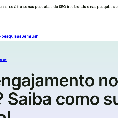
nha-se à frente nas pesquisas de SEO tradicionais e nas pesquisas 
e pesquisas
Semrush
iais
engajamento n
 Saiba como s
o!