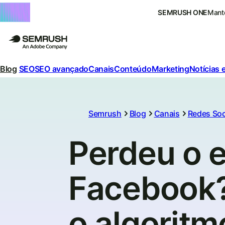
SEMRUSH ONE
Mante
Blog
SEO
SEO avançado
Canais
Conteúdo
Marketing
Notícias 
Semrush
Blog
Canais
Redes Soc
Perdeu o 
Facebook?
o algoritm