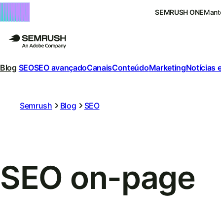
SEMRUSH ONE
Mante
Blog
SEO
SEO avançado
Canais
Conteúdo
Marketing
Notícias 
Semrush
Blog
SEO
SEO on-page