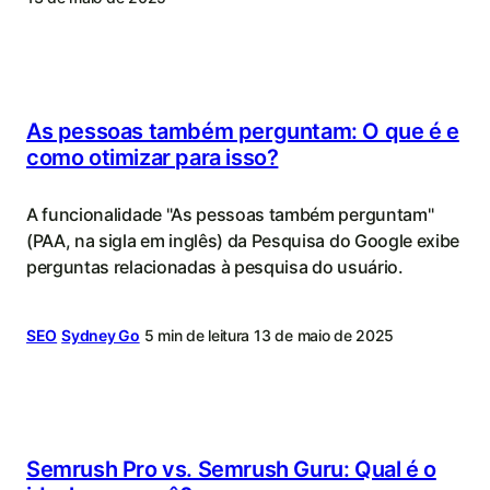
e
estratégia
de
conteúdo
As pessoas também perguntam: O que é e
como otimizar para isso?
A funcionalidade "As pessoas também perguntam"
(PAA, na sigla em inglês) da Pesquisa do Google exibe
perguntas relacionadas à pesquisa do usuário.
SEO
Sydney Go
5 min de leitura
13 de maio de 2025
Semrush Pro vs. Semrush Guru: Qual é o