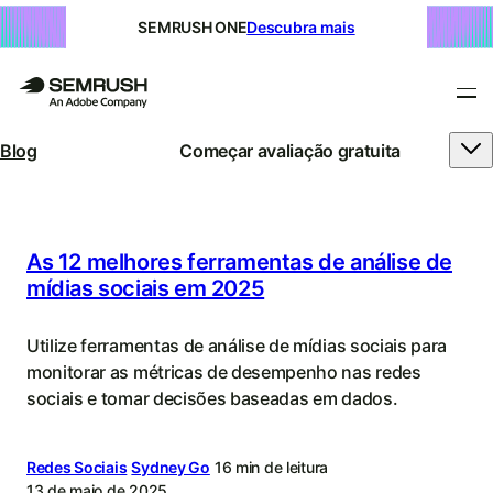
SEMRUSH ONE
Descubra mais
Blog
Começar avaliação gratuita
Blog
Semrush
|
As 12 melhores ferramentas de análise de
mídias sociais em 2025
SEO,
SEM,
Utilize ferramentas de análise de mídias sociais para
monitorar as métricas de desempenho nas redes
pesquisa
sociais e tomar decisões baseadas em dados.
com
IA
Redes Sociais
Sydney Go
16 min de leitura
13 de maio de 2025